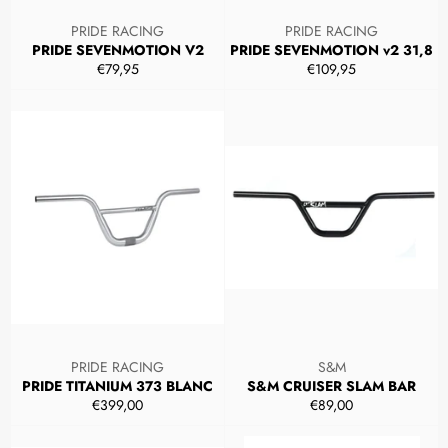
PRIDE RACING
PRIDE RACING
PRIDE SEVENMOTION V2
PRIDE SEVENMOTION v2 31,8
Prezzo
Prezzo
€79,95
€109,95
di
di
listino
listino
PRIDE RACING
S&M
PRIDE TITANIUM 373 BLANC
S&M CRUISER SLAM BAR
Prezzo
Prezzo
€399,00
€89,00
di
di
listino
listino