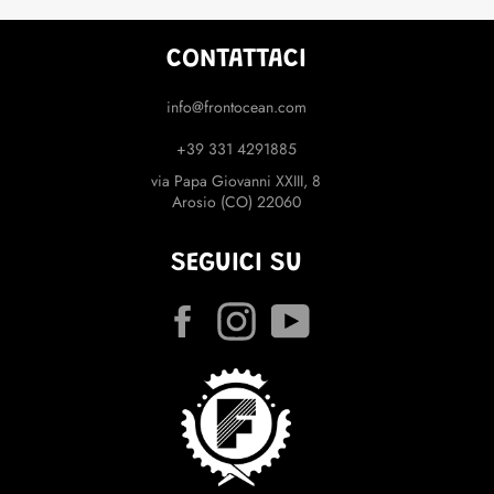
CONTATTACI
info@frontocean.com
+39 331 4291885
via Papa Giovanni XXIII, 8
Arosio (CO) 22060
SEGUICI SU
Facebook
Instagram
YouTube