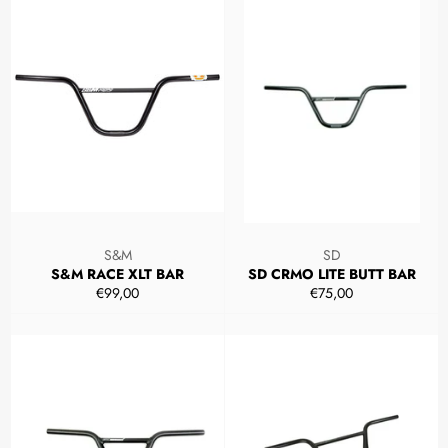
S&M
SD
S&M RACE XLT BAR
SD CRMO LITE BUTT BAR
Prezzo
Prezzo
€99,00
€75,00
di
di
listino
listino