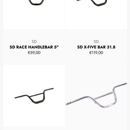
SD
SD
SD RACE HANDLEBAR 5"
SD X-FIVE BAR 31.8
Prezzo
Prezzo
€59,00
€119,00
di
di
listino
listino