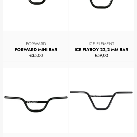
FORWARD
ICE ELEMENT
FORWARD MINI BAR
ICE FLYBOY 22,2 MM BAR
Prezzo
Prezzo
€35,00
€59,00
di
di
listino
listino