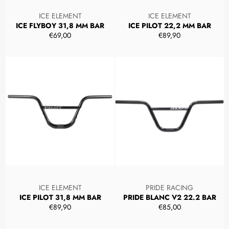
ICE ELEMENT
ICE ELEMENT
ICE FLYBOY 31,8 MM BAR
ICE PILOT 22,2 MM BAR
Prezzo
Prezzo
€69,00
€89,90
di
di
listino
listino
ICE ELEMENT
PRIDE RACING
ICE PILOT 31,8 MM BAR
PRIDE BLANC V2 22.2 BAR
Prezzo
Prezzo
€89,90
€85,00
di
di
listino
listino