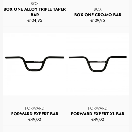
BOX
BOX ONE ALLOY TRIPLE TAPER
BOX
BAR
BOX ONE CRO-MO BAR
Prezzo
Prezzo
€104,95
€109,95
di
di
listino
listino
FORWARD
FORWARD
FORWARD EXPERT BAR
FORWARD EXPERT XL BAR
Prezzo
Prezzo
€49,00
€49,00
di
di
listino
listino