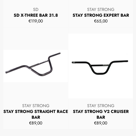
SD
STAY STRONG
SD X-THREE BAR 31.8
STAY STRONG EXPERT BAR
Prezzo
Prezzo
€119,00
€65,00
di
di
listino
listino
STAY STRONG
STAY STRONG
STAY STRONG STRAIGHT RACE
STAY STRONG V2 CRUISER
BAR
BAR
Prezzo
Prezzo
€89,00
€89,00
di
di
listino
listino