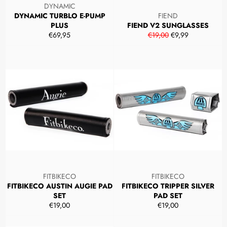
DYNAMIC
DYNAMIC TURBLO E-PUMP
FIEND
PLUS
FIEND V2 SUNGLASSES
Prezzo
Prezzo
Prezzo
€69,95
€19,00
€9,99
di
di
scontato
listino
listino
FITBIKECO
FITBIKECO
FITBIKECO AUSTIN AUGIE PAD
FITBIKECO TRIPPER SILVER
SET
PAD SET
Prezzo
Prezzo
€19,00
€19,00
di
di
listino
listino