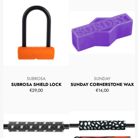
SUBROSA
SUNDAY
SUBROSA SHIELD LOCK
SUNDAY CORNERSTONE WAX
Prezzo
Prezzo
€29,00
€14,00
di
di
listino
listino