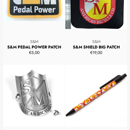
S&M
S&M
S&M PEDAL POWER PATCH
S&M SHIELD BIG PATCH
Prezzo
Prezzo
€5,00
€19,00
di
di
listino
listino