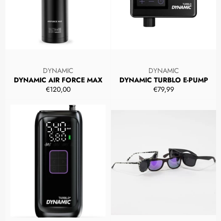
DYNAMIC
DYNAMIC
DYNAMIC AIR FORCE MAX
DYNAMIC TURBLO E-PUMP
Prezzo
Prezzo
€120,00
€79,99
di
di
listino
listino