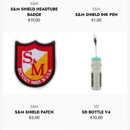
S&M
S&M SHIELD HEADTUBE
S&M
BADGE
S&M SHIELD INK PEN
Prezzo
Prezzo
€19,00
€1,00
di
di
listino
listino
S&M
SD
S&M SHIELD PATCH
SD BOTTLE V4
Prezzo
Prezzo
€5,00
€10,00
di
di
listino
listino