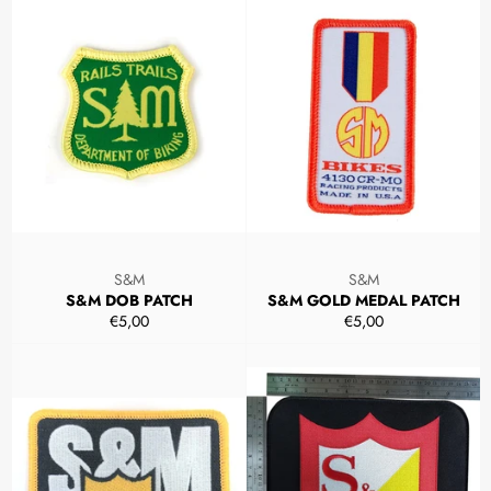
S&M
S&M
S&M DOB PATCH
S&M GOLD MEDAL PATCH
Prezzo
Prezzo
€5,00
€5,00
di
di
listino
listino