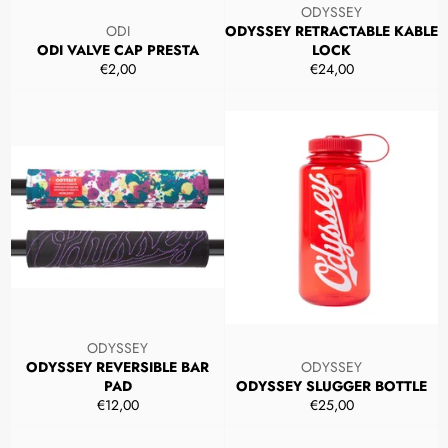
ODYSSEY
ODI
ODYSSEY RETRACTABLE KABLE
ODI VALVE CAP PRESTA
LOCK
Prezzo
Prezzo
€2,00
€24,00
di
di
listino
listino
ODYSSEY
ODYSSEY REVERSIBLE BAR
ODYSSEY
PAD
ODYSSEY SLUGGER BOTTLE
Prezzo
Prezzo
€12,00
€25,00
di
di
listino
listino