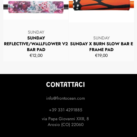
SUNDAY
SUNDAY
SUNDAY
REFLECTIVE/WALLFLOWER V2
SUNDAY X BURN SLOW BAR E
BAR PAD
FRAME PAD
Prezzo
Prezzo
€12,00
€19,00
di
di
listino
listino
CONTATTACI
info@frontocean.com
+39 331 4291885
via Papa Giovanni XXIII, 8
Arosio (CO) 22060