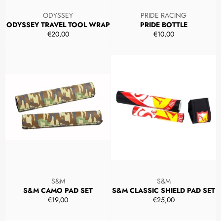
ODYSSEY
PRIDE RACING
ODYSSEY TRAVEL TOOL WRAP
PRIDE BOTTLE
Prezzo
Prezzo
€20,00
€10,00
di
di
listino
listino
S&M
S&M
S&M CAMO PAD SET
S&M CLASSIC SHIELD PAD SET
Prezzo
Prezzo
€19,00
€25,00
di
di
listino
listino