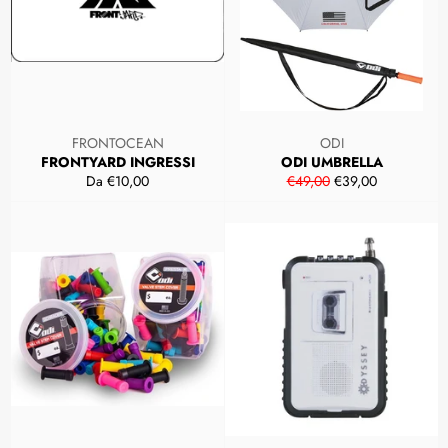
FRONTOCEAN
ODI
FRONTYARD INGRESSI
ODI UMBRELLA
Prezzo
Prezzo
Da €10,00
€49,00
€39,00
di
scontato
listino