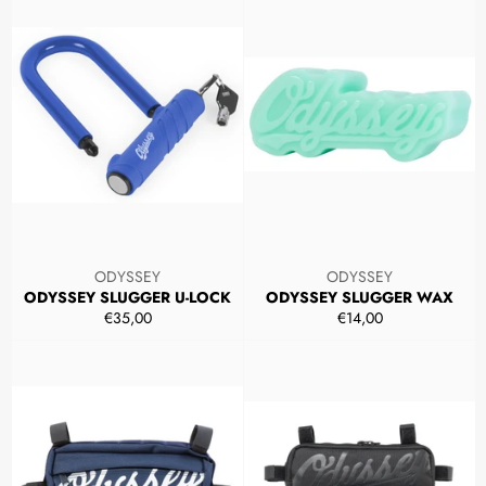
ODYSSEY
ODYSSEY
ODYSSEY SLUGGER U-LOCK
ODYSSEY SLUGGER WAX
Prezzo
Prezzo
€35,00
€14,00
di
di
listino
listino