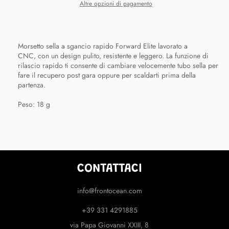
Altre opzioni di pagamento
Morsetto sella a sgancio rapido Forward Elite lavorato a
CNC, con un design pulito, resistente e leggero. La funzione di
rilascio rapido ti consente di cambiare velocemente tubo sella per
fare il recupero post gara oppure per scaldarti prima della
partenza.
Peso: 18 g
CONTATTACI
info@frontocean.com
+39 331 4291885
via Papa Giovanni XXIII, 8