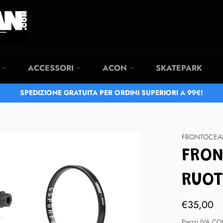
I
ACCESSORI
ACON
SKATEPARK
SPEDIZIONE GRATUITA PER ORDINI SUPERIORI A 99€!
FRONTOCEA
FRON
RUOT
Prezzo
€35,00
di
listino
Prezzi IVA C