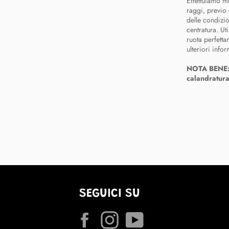
Effettuiamo mon
raggi,
previo 
delle condizi
centratura
. Ut
ruota perfetta
ulteriori info
NOTA BENE: I
calandratura
SEGUICI SU
Facebook
Instagram
YouTube