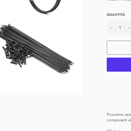
QUANTITÀ
−
Possiamo asse
componenti al