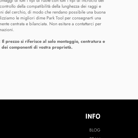
taggi di tutti i tipi di ruote con tutti i tipi di incrocio dei
controllo della compatibilità della lunghezza dei raggi e
oni del cerchio, di modo che rendano possibile una buona
ilizziamo le migliori dime Park Tool per consegnarti una
mente centrata e bilanciata. Non esitare a contattarci per
rmazioni.
l prezzo si riferisce al solo montaggio, centratura e
 dei componenti di vostra proprietà.
INFO
BLOG