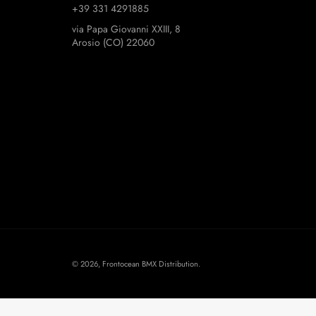
+39 331 4291885
via Papa Giovanni XXIII, 8
Arosio (CO) 22060
© 2026,
Frontocean BMX Distribution
.