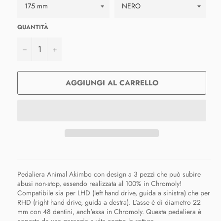
QUANTITÀ
−
+
AGGIUNGI AL CARRELLO
Pedaliera Animal Akimbo con design a 3 pezzi che può subire
abusi non-stop, essendo realizzata al 100% in Chromoly!
Compatibile sia per LHD (left hand drive, guida a sinistra) che per
RHD (right hand drive, guida a destra). L'asse è di diametro 22
mm con 48 dentini, anch'essa in Chromoly. Questa pedaliera è
coperta da una garanzia a vita contro la rottura.