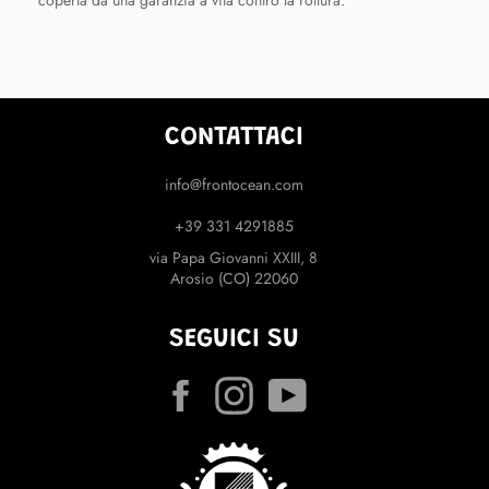
CONTATTACI
info@frontocean.com
+39 331 4291885
via Papa Giovanni XXIII, 8
Arosio (CO) 22060
SEGUICI SU
Facebook
Instagram
YouTube